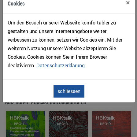
×
Cookies
Wälder besser auf heisseres und trockeneres Klima
vorbereiten können.
Um den Besuch unserer Webseite komfortabler zu
gestalten und unsere Internetangebote weiter
Link:
WSL-Beitrag
verbessern zu können, setzen wir Cookies ein. Mit der
weiteren Nutzung unserer Website akzeptieren Sie
Cookies. Cookies können Sie in Ihrem Browser
Artikel teilen
deaktivieren.
Datenschutzerklärung
Zurück
schliessen
Holz hören: Podcast holzbaukultur.ch