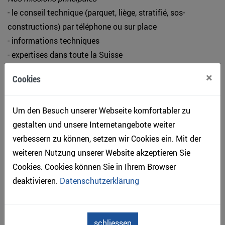
- le conseil technique (parquet, liège, stratifié, sos-
constructions) par téléphone ou sur place
- informations techniques
- expertises dans toute la Suisse
- promotion de la profession et publicité générale pour le
×
Cookies
parquet
Holzprodukte
Um den Besuch unserer Webseite komfortabler zu
- Parkett/Holzböden
gestalten und unsere Internetangebote weiter
verbessern zu können, setzen wir Cookies ein. Mit der
Zimmerei
weiteren Nutzung unserer Website akzeptieren Sie
- Allgemeine Zimmereiarbeiten
Cookies. Cookies können Sie in Ihrem Browser
Schreinerei
deaktivieren.
Datenschutzerklärung
- Allgemeine Schreinerarbeiten
Architektur
schliessen