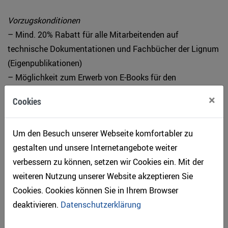
Vorzugskonditionen
– Mind. 20% Rabatt für alle Mitarbeitenden auf
technische Dokumentationen und Fachbücher der Lignum
(Eigenpublikationen)
– Möglichkeit zum Erwerb von E-Books für den
persönlichen Gebrauch sowie von PDFs mit
×
Cookies
Wasserzeichen in zwei Lizenzstufen zur Einbindung in das
unternehmenseigene Wissensmanagement (ausgewähltes
Um den Besuch unserer Webseite komfortabler zu
Sortiment von Lignum-Eigenpublikationen)
gestalten und unsere Internetangebote weiter
– 20% Rabatt auf Kursangebote für alle Mitarbeitenden
verbessern zu können, setzen wir Cookies ein. Mit der
– Kostenloser Firmeneintrag auf der Lignum-Website
weiteren Nutzung unserer Website akzeptieren Sie
– Nennung als Partner im Internet: Logo auf der
Cookies. Cookies können Sie in Ihrem Browser
Einstiegsseite von
www.lignum.ch
mit Link auf eigene
deaktivieren.
Datenschutzerklärung
Website