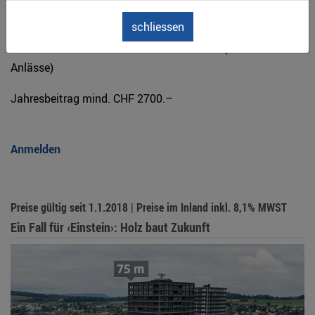
Vernetzung
schliessen
– Einbindung in das umfassende Netzwerk der Lignum
innerhalb und ausserhalb der Holzbranche (Netzwerk-
Anlässe)
Jahresbeitrag mind. CHF 2700.–
Anmelden
Preise gültig seit 1.1.2018 | Preise im Inland inkl. 8,1% MWST
Ein Fall für ‹Einstein›: Holz baut Zukunft