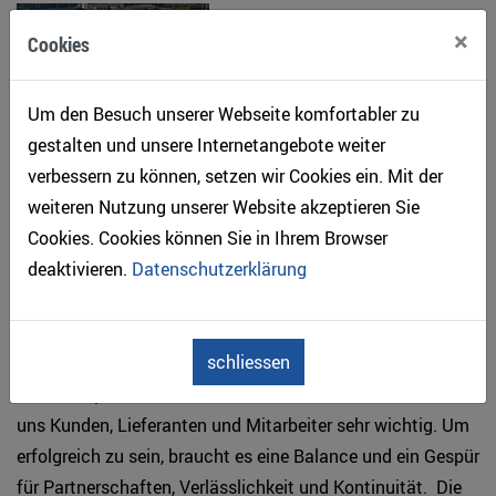
6130 Willisau
×
Cookies
Tel. 041 972 80 00
Um den Besuch unserer Webseite komfortabler zu
Fax 041 972 80 05
gestalten und unsere Internetangebote weiter
www.impraegnierwerk.ch
verbessern zu können, setzen wir Cookies ein. Mit der
weiteren Nutzung unserer Website akzeptieren Sie
info (at) impraegnierwerk.ch
Cookies. Cookies können Sie in Ihrem Browser
deaktivieren.
Datenschutzerklärung
schliessen
Seite 1913 stehen wir für Qualität, Zuverlässigkeit und
zum Werkplatz Schweiz. Als Familienunternehmen sind
uns Kunden, Lieferanten und Mitarbeiter sehr wichtig. Um
erfolgreich zu sein, braucht es eine Balance und ein Gespür
für Partnerschaften, Verlässlichkeit und Kontinuität. Die