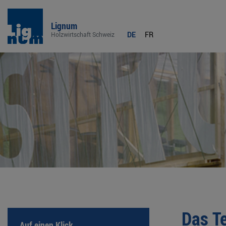
Lignum
DE
FR
Holzwirtschaft Schweiz
Das T
Auf einen Klick