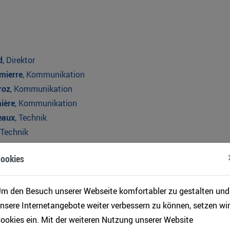
d
, Direktor
mierre
, Kommunikation
roz
, Kommunikation
ière
, Kommunikation
eaux
, Technik
 Technik
a
, Sekretariat/Buchhaltung
ookies
m den Besuch unserer Webseite komfortabler zu gestalten und
nsere Internetangebote weiter verbessern zu können, setzen wir
ookies ein. Mit der weiteren Nutzung unserer Website