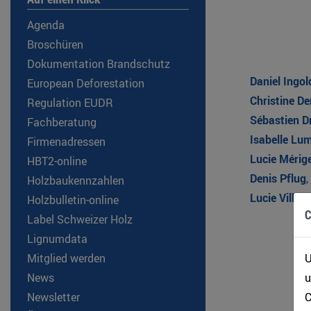
Agenda
Broschüren
Dokumentation Brandschutz
Daniel Ingol
European Deforestation
Christine De
Regulation EUDR
Sébastien D
Fachberatung
Isabelle Lum
Firmenadressen
Lucie Mérig
HBT2-online
Denis Pflug
,
Holzbaukennzahlen
Lucie Villen
Holzbulletin-online
C
Label Schweizer Holz
Lignumdata
U
Mitglied werden
u
News
C
Newsletter