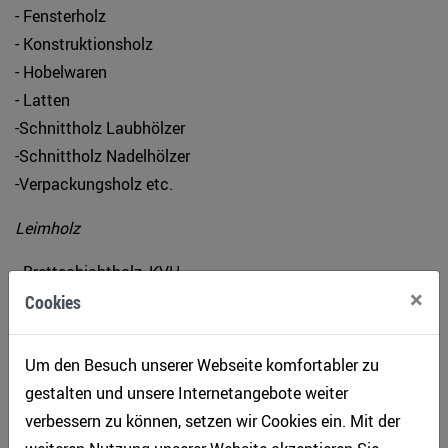
- Fensterholz
- Konstruktionsholz
- Hobelwaren
- Latten
-Schnittholz Laubhölzer
-Schnittholz Nadelhölzer
-Verpackungsholz etc.
Leimholz
- Brettschichtholz, KVH
×
- Duobalken, Ständerholz
Cookies
Platten
Um den Besuch unserer Webseite komfortabler zu
- Massivholzplatten, 1-Schicht/3-Schicht
gestalten und unsere Internetangebote weiter
- Laubholzplatten, Treppenplatten
verbessern zu können, setzen wir Cookies ein. Mit der
- Admonter Naturböden