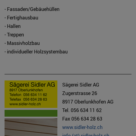
- Fassaden/Gebäuehüllen
- Fertighausbau
- Hallen
- Treppen
- Massivholzbau
- individueller Holzsystembau
Sägerei Sidler AG
Zugerstrasse 26
8917 Oberlunkhofen AG
Tel. 056 634 11 62
Fax 056 634 28 63
www.sidler-holz.ch
info (at) sidler-holz.ch