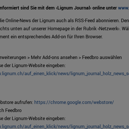
informiert sind Sie mit dem ‹Lignum Journal› online unter
www.
die Online-News der Lignum auch als RSS-Feed abonnieren. De
echts unten auf unserer Homepage in der Rubrik ‹Netzwerk›. Wäh
ent ein entsprechendes Add-on für Ihren Browser.
Erweiterungen > Mehr Add-ons ansehen > Feedbro auswählen
se der Lignum-Website eingeben:
.lignum.ch/auf_einen_klick/news/lignum_journal_holz_news_s
bstore aufrufen:
https://chrome.google.com/webstore/
ch Feedbro
se der Lignum-Website eingeben:
.lignum.ch/auf_einen_klick/news/lignum_journal_holz_news_s