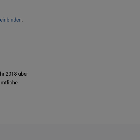
 einbinden
.
ahr 2018 über
ämtliche