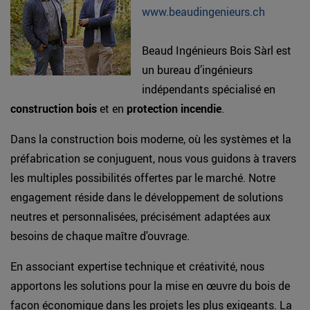
www.beaudingenieurs.ch
Beaud Ingénieurs Bois Sàrl est
un bureau d’ingénieurs
indépendants spécialisé en
construction bois
et en
protection incendie
.
Dans la construction bois moderne, où les systèmes et la
préfabrication se conjuguent, nous vous guidons à travers
les multiples possibilités offertes par le marché. Notre
engagement réside dans le développement de solutions
neutres et personnalisées, précisément adaptées aux
besoins de chaque maître d'ouvrage.
En associant expertise technique et créativité, nous
apportons les solutions pour la mise en œuvre du bois de
façon économique dans les projets les plus exigeants. La