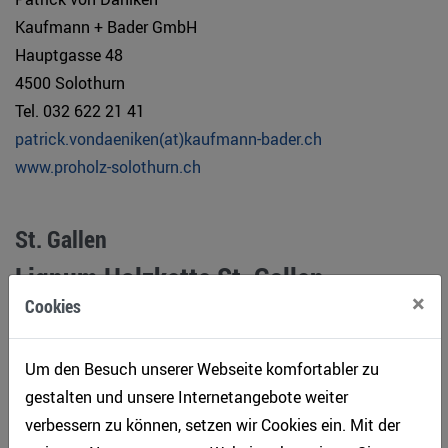
Kaufmann + Bader GmbH
Hauptgasse 48
4500 Solothurn
Tel. 032 622 21 41
patrick.vondaeniken(at)kaufmann-bader.ch
www.proholz-solothurn.ch
St. Gallen
Lignum Holzkette St. Gallen
×
Cookies
Geschäftsstelle
c/o BWZ Toggenburg
Um den Besuch unserer Webseite komfortabler zu
Sepp Fust
gestalten und unsere Internetangebote weiter
Bahnhofstrasse 29
verbessern zu können, setzen wir Cookies ein. Mit der
9630 Wattwil