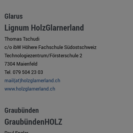
Glarus
Lignum HolzGlarnerland
Thomas Tschudi
c/o ibW Höhere Fachschule Südostschweiz
Technologiezentrum/Försterschule 2
7304 Maienfeld
Tel. 079 504 23 03
mail(at)holzglarnerland.ch
www.holzglarnerland.ch
Graubünden
GraubündenHOLZ
Paul Engler