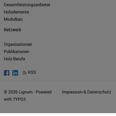
Gesamtleistungsanbieter
Holzelemente
Modulbau
Netzwerk
Organisationen
Publikationen
Holz-Berufe
RSS
© 2026 Lignum ·
Powered
Impressum & Datenschutz
with
TYPO3