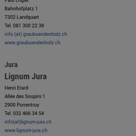
Bahnhofplatz 1
7302 Landquart
Tel. 081 300 22 38
info (at) graubuendenholz.ch
www.graubuendenholz.ch
Jura
Lignum Jura
Henri Erard
Allée des Soupirs 1
2900 Porrentruy
Tel. 032 466 34 54
info(at)lignum-jura.ch
www.lignum-jura.ch