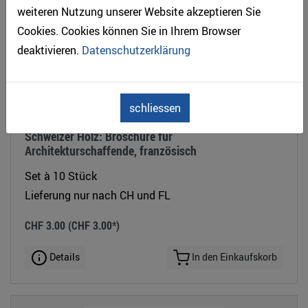
weiteren Nutzung unserer Website akzeptieren Sie
Cookies. Cookies können Sie in Ihrem Browser
deaktivieren.
Datenschutzerklärung
schliessen
Art.-Nr. 60111
Schweizer Holz: Broschüre für
Architekturschaffende, französisch
Set à 10 Stück
Lieferung nur nach CH und FL
CHF 3.00
(CHF 3.00*)
Details
In den Einkaufskorb