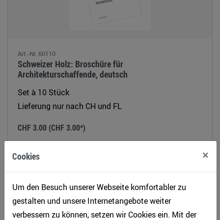
Art.-Nr. 60110
Schweizer Holz: Broschüre für
Architekturschaffende, deutsch
Set à 10 Stück
Lieferung nur nach CH und FL
CHF 3.00
(CHF 3.00*)
Details
In den Einkaufskorb
×
Cookies
Um den Besuch unserer Webseite komfortabler zu
gestalten und unsere Internetangebote weiter
verbessern zu können, setzen wir Cookies ein. Mit der