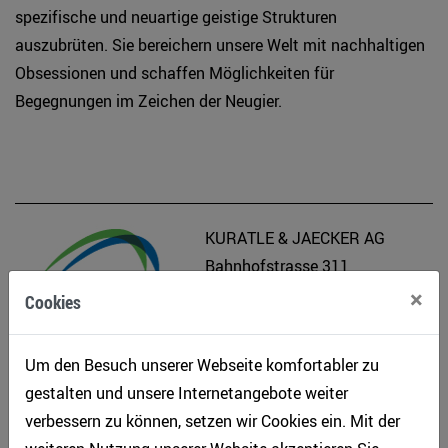
spezifische und neuartige geistige Strukturen
auszubrüten. Sie bereichern unsere Welt mit nachhaltigen
Obsessionen und schaffen Möglichkeiten für
Begegnungen im Zeichen der Neugier.
KURATLE & JAECKER AG
Bahnhofstrasse 311
×
5325 Leibstadt
Cookies
Tel. 058 470 60 60
shop.kuratlejaecker.ch
Um den Besuch unserer Webseite komfortabler zu
leibstadt(at)kuratlejaecker.ch
gestalten und unsere Internetangebote weiter
www.kuratlejaecker.ch
verbessern zu können, setzen wir Cookies ein. Mit der