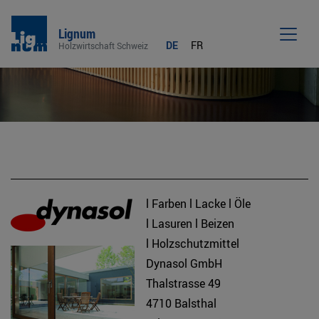
Lignum
DE
FR
Holzwirtschaft Schweiz
Men
l Farben l Lacke l Öle
l Lasuren l Beizen
l Holzschutzmittel
Dynasol GmbH
Thalstrasse 49
4710 Balsthal