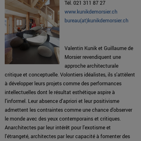
Tél. 021 311 87 27
www.kunikdemorsier.ch
bureau(at)kunikdemorsier.ch
Valentin Kunik et Guillaume de
Morsier revendiquent une
approche architecturale
critique et conceptuelle. Volontiers idéalistes, ils s'attèlent
à développer leurs projets comme des performances
intellectuelles dont le résultat esthétique aspire à
l'informel. Leur absence d'apriori et leur positivisme
admettent les contraintes comme une chance d'observer
le monde avec des yeux contemporains et critiques.
Anarchitectes par leur intérêt pour l'exotisme et
l'étrangeté, architectes par leur capacité à fomenter des