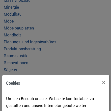
Massivholzbau
Minergie
Modulbau
Möbel
Möbelbauplatten
Mondholz
Planungs- und Ingenieurbüros
Produktionsberatung
Raumakustik
Renovationen
Sägerei
Schimmelpilzbekämpfung
×
Cookies
Schreinerei
Schweizer Holz
Spezielle Holzverarbeitung
Um den Besuch unserer Webseite komfortabler zu
Steigzonenelemente
gestalten und unsere Internetangebote weiter