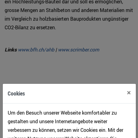
ein Hochleistungs-Bauteil dar und soll es ermöglichen,
grosse Mengen an Stahlbeton und anderen Materialien mit
im Vergleich zu holzbasierten Bauprodukten ungünstiger
CO2-Bilanz zu ersetzen.
Links
www.bfh.ch/ahb
|
www.scrimber.com
×
Cookies
Artikel teilen
Zurück
Um den Besuch unserer Webseite komfortabler zu
gestalten und unsere Internetangebote weiter
verbessern zu können, setzen wir Cookies ein. Mit der