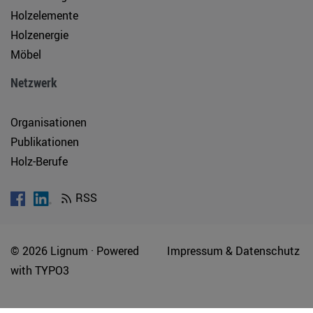
Holzelemente
Holzenergie
Möbel
Netzwerk
Organisationen
Publikationen
Holz-Berufe
RSS
© 2026 Lignum ·
Powered
Impressum & Datenschutz
with
TYPO3