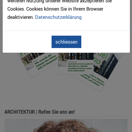
weiteren Nutzung unserer Website akzeptieren Sie
Was mehr Holz am Bau dem Klima bringt
Cookies. Cookies können Sie in Ihrem Browser
deaktivieren.
Datenschutzerklärung
schliessen
ARCHITEKTUR | Rufen Sie uns an!