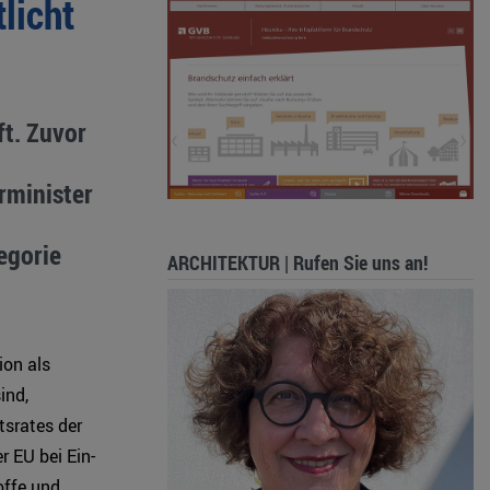
licht
ft. Zuvor
rminister
egorie
ARCHITEKTUR | Rufen Sie uns an!
on als
ind,
tsrates der
r EU bei Ein-
offe und