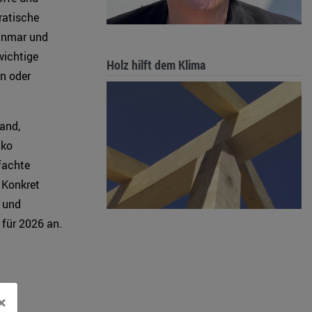
ratische
yanmar und
wichtige
Holz hilft dem Klima
en oder
and,
iko
fachte
 Konkret
n und
 für 2026 an.
×