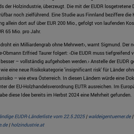
 der Holzindustrie, überzeugt. Die mit der EUDR losgetretene D
üfbar noch zielführend. Eine Studie aus Finnland beziffere die 
ng allein dort auf über EUR 200 Mio., gefolgt von laufenden Kos
R 65 Mio. pro Jahr.
droht ein Milliardengrab ohne Mehrwert›, warnt Sigmund. Der 
e-Obmann Erlfried Taurer folgert: ‹Die EUDR muss tiefgreifend v
 besser – vollständig aufgehoben werden.› Anstelle der EUDR g
 wie eine neue Risikokategorie 'insignificant risk' für Länder oh
risiko – wie etwa Österreich. In diesen Ländern würde eine D
unter der EU-Holzhandelsverordnung EUTR ausreichen. Im Europ
be diese Idee bereits im Herbst 2024 eine Mehrheit gefunden.
tändige EUDR-Länderliste vom 22.5.2025
|
waldeigentuemer.de
|
e.de
|
holzindustrie.at