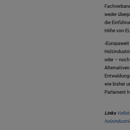
Fachverbands
weder überpr
die Einführu
Höhe von EU
‹Europaweit 
Holzindustri
oder – noch
Alternativen
Entwaldungs
wie bisher 
Parlament ha
Links
Volls
holzindustri