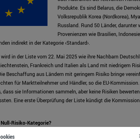
Produkte. Es sind Belarus, die Demok
Volksrepublik Korea (Nordkorea), M
Russland. Rund 50 Länder, darunter 
Provenienzen wie Brasilien, Indonesi
nden indirekt in der Kategorie ‹Standard›.
wird in der Liste vom 22. Mai 2025 wie ihre Nachbarn Deutschl
Liechtenstein, Frankreich und Italien als Land mit niedrigem Ris
Die Beschaffung aus Ländern mit geringem Risiko bringe verein
ichten für Marktteilnehmer und Händler, so die EU-Kommission.
, dass sie Informationen sammeln, aber keine Risiken bewerte
ten. Eine erste Überprüfung der Liste kündigt die Kommission
Null-Risiko-Kategorie?
ookies
 der EU-Agrarminister vom 26. Mai hat sich eine Mehrheit der