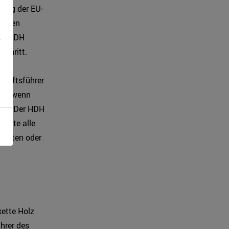
zung der EU-
schen
rie HDH
Schritt.
chäftsführer
urz, wenn
ben. Der HDH
kette alle
rbeiten oder
kette Holz
hrer des