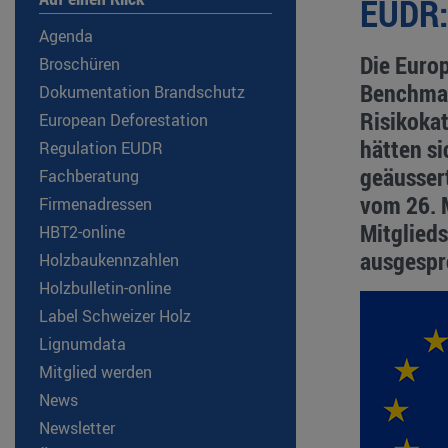
EUDR:
Agenda
Die Euro
Broschüren
Benchmark
Dokumentation Brandschutz
Risikokat
European Deforestation
hätten si
Regulation EUDR
geäusser
Fachberatung
vom 26. M
Firmenadressen
Mitglieds
HBT2-online
ausgespr
Holzbaukennzahlen
Holzbulletin-online
Label Schweizer Holz
Lignumdata
Mitglied werden
News
Newsletter