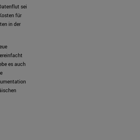
atenflut sei
Kosten für
ten in der
neue
ereinfacht
ebe es auch
ne
okumentation
äischen