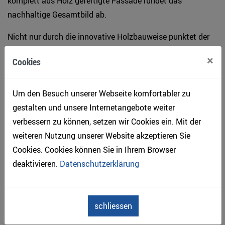
komplett aus Holz gefertigte Fassade rundet das
nachhaltige Gesamtbild ab.
Nicht nur durch die innovative Holzbauweise punktet der
neue Edeka Popko, sondern auch durch seine
×
Cookies
ressourcenschonende Ausstattung. Der Standort
verzichtet komplett auf fossile Brennstoffe und versorgt
sich mit Ökostrom aus regenerativen Quellen. Dazu wurde
Um den Besuch unserer Webseite komfortabler zu
auf dem Dach des Gebäudes eine Fotovoltaikanlage
gestalten und unsere Internetangebote weiter
installiert. Der aus Sonnenenergie erzeugte Strom wird zu
verbessern zu können, setzen wir Cookies ein. Mit der
90% im Markt genutzt.
weiteren Nutzung unserer Website akzeptieren Sie
Cookies. Cookies können Sie in Ihrem Browser
deaktivieren.
Datenschutzerklärung
Links
triqbriq.de
|
verbund.edeka
schliessen