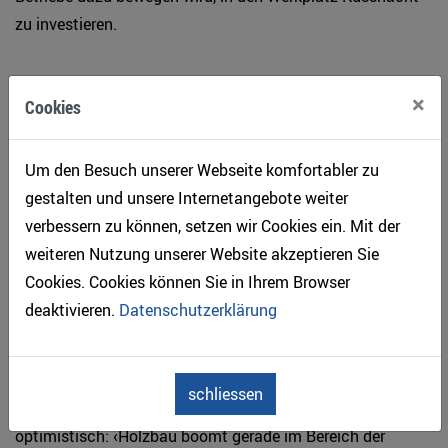
zu investieren.
Zukunftsfähige Produkte und Strukturen
×
Cookies
Verwaltungsratspräsident Ernest Schilliger zeigt sich
glücklich, dass es gelungen ist, die neue Produktionsstätte
Um den Besuch unserer Webseite komfortabler zu
in nächster Nähe zum Sägewerk in Haltikon zu realisieren.
gestalten und unsere Internetangebote weiter
‹Damit können wir insbesondere die Transportstrecke für
verbessern zu können, setzen wir Cookies ein. Mit der
die Hackschnitzel minimieren. Auch Lärm- und
weiteren Nutzung unserer Website akzeptieren Sie
Schadstoffemissionen wird es praktisch keine geben, und
Cookies. Cookies können Sie in Ihrem Browser
die Abwässer werden in der eigenen Eindampfanlage
deaktivieren.
Datenschutzerklärung
aufbereitet.›
Hinsichtlich der Marktchancen für die neuen Schilliger-
schliessen
Produkte zeigt sich der Verwaltungsratspräsident
optimistisch: ‹Holzbau boomt gerade im Bereich der