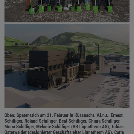
Oben: Spatenstich am 21. Februar in Küssnacht. V.l.n.r.: Ernest
Schilliger, Roland Schilliger, Beat Schilliger, Chiara Schilliger,
Mona Schilliger, Melanie Schilliger (VR Lignatherm AG), Tobias
Osterwalder (designierter Geschäftsleiter Lignatherm AG), Carla