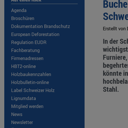
Buche
Agenda
Schwe
Broschüren
Dokumentation Brandschutz
Erstellt von
European Deforestation
In der Sc
Regulation EUDR
wichtigst
Fachberatung
Furniere,
Firmenadressen
begehrte
HBT2-online
könnte i
Holzbaukennzahlen
hochbelas
Holzbulletin-online
Stahl.
Label Schweizer Holz
Lignumdata
Mitglied werden
News
Newsletter