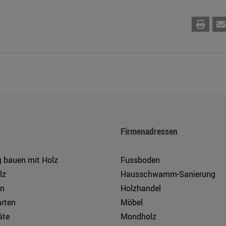
Firmenadressen
g bauen mit Holz
Fussboden
lz
Hausschwamm-Sanierung
en
Holzhandel
arten
Möbel
äte
Mondholz