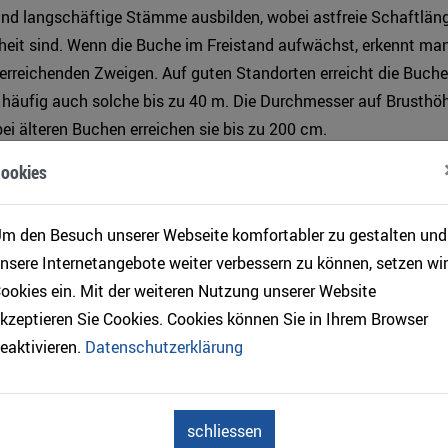
 und langschäftige Stämme ausbilden, wobei astfreie Schaftlän
heit sind. Wenn die Buche im Freistand aufwächst, erkennt man
terreichenden Zweigen. Auf guten Standorten erreicht die Buch
 häufig auch solche bis zu 40 m. Die Durchmesser auf Brusthö
ei älteren Buchen erreichen sie bis zu 200 cm.
ookies
n bis 300, maximal aber 500 Jahre alt. Die Rinde jüngerer Buch
 dünn. Bei älteren Buchen weist sie einen silbergrauen Farbton 
 auch häufiger Astnarben vor. Im Gegensatz zu anderen Holzar
m den Besuch unserer Webseite komfortabler zu gestalten und
uche auch im Alter eine glatte Rinde, die allerdings bei Buchen, 
nsere Internetangebote weiter verbessern zu können, setzen wir
re alt geworden sind, im Bereich des unteren Stammteiles eine
ookies ein. Mit der weiteren Nutzung unserer Website
borkigen Charakter annehmen kann.
kzeptieren Sie Cookies. Cookies können Sie in Ihrem Browser
eaktivieren.
Datenschutzerklärung
en des Holzes und Verwendung
efert ein sehr homogen aufgebautes und vielseitig verwendbares
schliessen