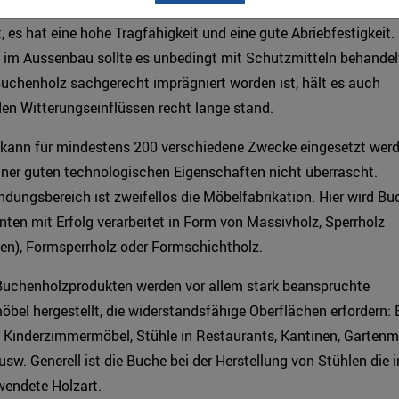
gkeitseigenschaften übertrifft dieses sogar noch die Eiche. Buc
, es hat eine hohe Tragfähigkeit und eine gute Abriebfestigkeit. 
im Aussenbau sollte es unbedingt mit Schutzmitteln behandel
uchenholz sachgerecht imprägniert worden ist, hält es auch
n Witterungseinflüssen recht lange stand.
kann für mindestens 200 verschiedene Zwecke eingesetzt werd
iner guten technologischen Eigenschaften nicht überrascht.
ungsbereich ist zweifellos die Möbelfabrikation. Hier wird B
nten mit Erfolg verarbeitet in Form von Massivholz, Sperrholz
ten), Formsperrholz oder Formschichtholz.
Buchenholzprodukten werden vor allem stark beanspruchte
el hergestellt, die widerstandsfähige Oberflächen erfordern:
 Kinderzimmermöbel, Stühle in Restaurants, Kantinen, Gartenm
usw. Generell ist die Buche bei der Herstellung von Stühlen die
wendete Holzart.