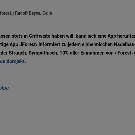
 (forest.) Rudolf Beyse, Celle
en stets in Griffweite haben will, kann sich eine App herunter
tige App ‹iForest› informiert zu jedem einheimischen Nadelba
er Strauch. Sympathisch: 10% aller Einnahmen von ‹iForest› 
waldprojekt
.
 App