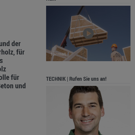
 und der
holz, für
s
lz
lle für
TECHNIK | Rufen Sie uns an!
Beton und