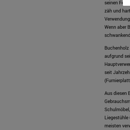
seinen Festi
zäh und hart
Verwendung 
Wenn aber B
schwankende
Buchenholz 
aufgrund se
Hauptverwend
seit Jahrzeh
(Furnierplat
Aus diesen 
Gebrauchsmöb
Schulmöbel,
Liegestühle 
meisten ver