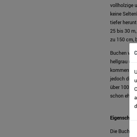
vollholzige
keine Selten
tiefer herun
25 bis 30 m,
zu 150 cm, b
C
Buchen werde
hellgrau und
kommen hier
U
jedoch die B
u
über 100 Jah
C
schon eher 
a
d
Eigenschaft
Die Buche li