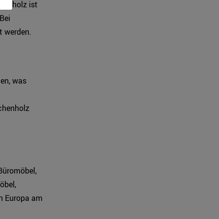
henholz ist
Bei
t werden.
en, was
uchenholz
 Büromöbel,
öbel,
 in Europa am