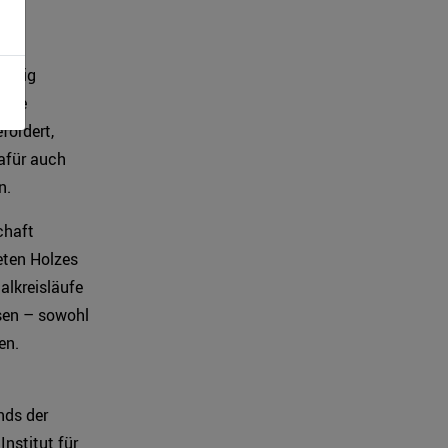
istig
 Die
fordert,
afür auch
n.
chaft
eten Holzes
alkreisläufe
sen – sowohl
en.
nds der
nstitut für