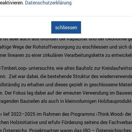
eaktivieren.
Datenschutzerklärung
e Nutzung von Holz sorgt dafür, dass gespeichertes CO2 langfr
schliessen
ibt, Ressourcen eingespart und Abfallströme reduziert werden.
e ist aber auch aus Gründen der Kapazität und der Ökonomie ge
altige Wege der Rohstoffversorgung zu erschliessen und sich d
iner linearen zu einer zirkulären Verarbeitungskette zu entwickel
‹TimberLoop› untersuchte, wie altes Bauholz zur Kreislaufwirts
nn. Ziel war dabei, die bestehende Struktur des wiederverwend
llständig zu erhalten und dieses gezielt in geschlossene Materi
ren. Der Fokus lag dabei auf der erneuten Verwendung im Bauwe
tragenden Bauteilen als auch in kleinvolumigen Holzbauprodukt
› lief 2022–2025 im Rahmen des Programms ‹Think.Wood› der
chen Holzinitiative und erfuhr Förderung seitens des Fachverba
e Österreichs. Projektpartner waren das IBO – Österreichisches I