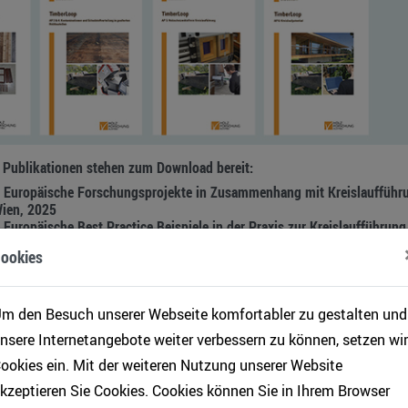
 Publikationen stehen zum Download bereit:
d Europäische Forschungsprojekte in Zusammenhang mit Kreislaufführ
Wien, 2025
 Europäische Best Practice Beispiele in der Praxis zur Kreislaufführung
Wien, 2025
ookies
d Europäischer Rechtsrahmen zur Kreislaufführung von Massivholz, Wi
chaften alter tragender Holzbauteile im Hinblick auf ihr Kreislaufpoten
epte für tragende Holzbauteile, Wien, 2025
m den Besuch unserer Webseite komfortabler zu gestalten und
 Holzbauprodukte aus Altholz, Wien, 2025
nsere Internetangebote weiter verbessern zu können, setzen wir
en und Schadstoffverteilung in gealterten Holzbauteilen, Wien, 2025
ookies ein. Mit der weiteren Nutzung unserer Website
telfreie Kreislaufführung, Wien, 2025
ntial, Wien, 2025
kzeptieren Sie Cookies. Cookies können Sie in Ihrem Browser
chung Austria