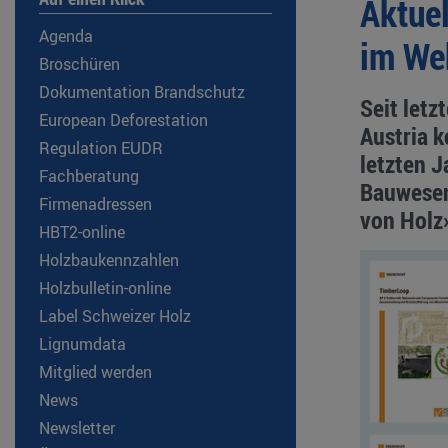
Aktue
Agenda
im We
Broschüren
Dokumentation Brandschutz
Seit let
European Deforestation
Austria 
Regulation EUDR
letzten 
Fachberatung
Bauwesen
Firmenadressen
von Holz›
HBT2-online
Holzbaukennzahlen
Holzbulletin-online
Label Schweizer Holz
Lignumdata
Mitglied werden
News
Newsletter