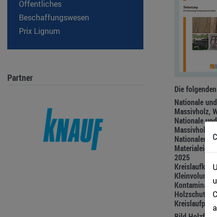
Öffentliches
Beschaffungswesen
Prix Lignum
Partner
Die folgenden
Nationale un
Massivholz, 
Nationale und
Massivholz, 
C
Nationaler un
Materialeigens
2025
Kreislaufkonz
U
Kleinvolumige
u
Kontamination
C
Holzschutzmit
Kreislaufpote
a
Bild Holzfors