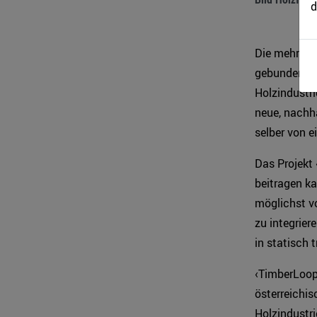
d
Die mehrfach
gebunden ble
Holzindustri
neue, nachh
selber von e
Das Projekt 
beitragen ka
möglichst vo
zu integrie
in statisch 
‹TimberLoop
österreichis
Holzindustri