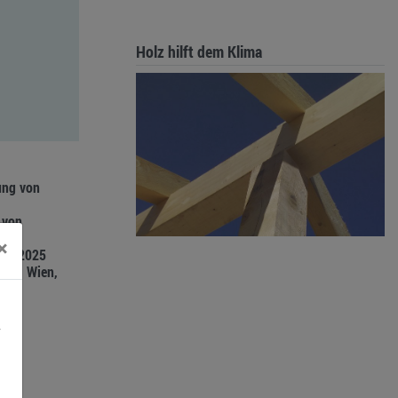
Holz hilft dem Klima
ung von
 von
×
en, 2025
zial, Wien,