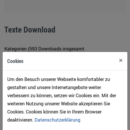
Texte Download
Kategorien (593 Downloads insgesamt
Holz_am_Bau
(115 Downloads insgesamt )
×
Cookies
Lignum_Annual_reports_2004ff
(21 Downloads
insgesamt )
Um den Besuch unserer Webseite komfortabler zu
Lignum_Newsletter_2001ff
(129 Downloads insgesamt )
gestalten und unsere Internetangebote weiter
Lignum_Press_Releases_2005ff
(328 Downloads
verbessern zu können, setzen wir Cookies ein. Mit der
insgesamt )
weiteren Nutzung unserer Website akzeptieren Sie
Cookies. Cookies können Sie in Ihrem Browser
deaktivieren.
Datenschutzerklärung