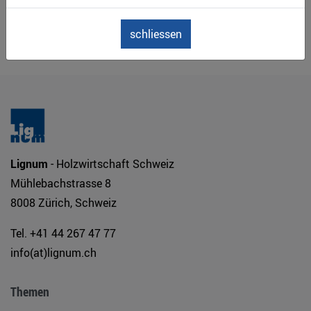
Downloads
Keine Downloads gefunden
schliessen
Lignum
- Holzwirtschaft Schweiz
Mühlebachstrasse 8
8008 Zürich, Schweiz
Tel. +41 44 267 47 77
info(at)lignum.ch
Themen