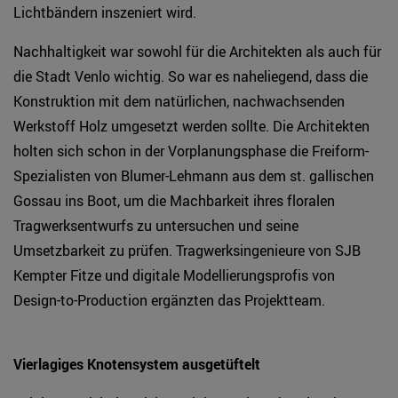
Lichtbändern inszeniert wird.
Nachhaltigkeit war sowohl für die Architekten als auch für
die Stadt Venlo wichtig. So war es naheliegend, dass die
Konstruktion mit dem natürlichen, nachwachsenden
Werkstoff Holz umgesetzt werden sollte. Die Architekten
holten sich schon in der Vorplanungsphase die Freiform-
Spezialisten von Blumer-Lehmann aus dem st. gallischen
Gossau ins Boot, um die Machbarkeit ihres floralen
Tragwerksentwurfs zu untersuchen und seine
Umsetzbarkeit zu prüfen. Tragwerksingenieure von SJB
Kempter Fitze und digitale Modellierungsprofis von
Design-to-Production ergänzten das Projektteam.
Vierlagiges Knotensystem ausgetüftelt