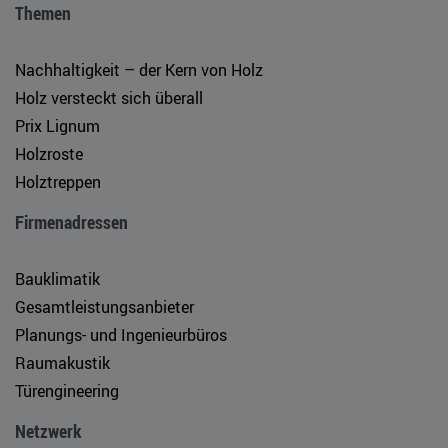
Themen
Nachhaltigkeit – der Kern von Holz
Holz versteckt sich überall
Prix Lignum
Holzroste
Holztreppen
Firmenadressen
Bauklimatik
Gesamtleistungsanbieter
Planungs- und Ingenieurbüros
Raumakustik
Türengineering
Netzwerk