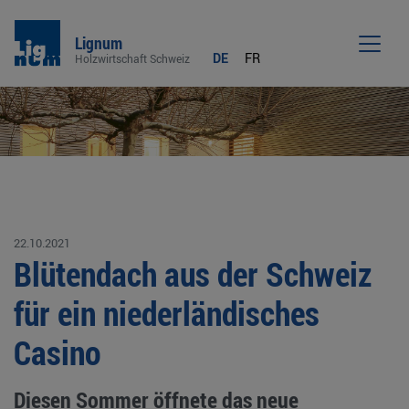
Lignum
DE
FR
Holzwirtschaft Schweiz
Men
22.10.2021
Blütendach aus der Schweiz
für ein niederländisches
Casino
Diesen Sommer öffnete das neue