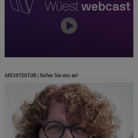
ARCHITEKTUR | Rufen Sie uns an!