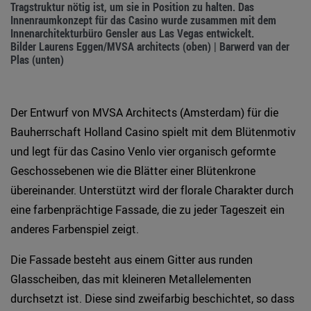
Tragstruktur nötig ist, um sie in Position zu halten. Das
Innenraumkonzept für das Casino wurde zusammen mit dem
Innenarchitekturbüro Gensler aus Las Vegas entwickelt.
Bilder Laurens Eggen/MVSA architects (oben) | Barwerd van der
Plas (unten)
Der Entwurf von MVSA Architects (Amsterdam) für die
Bauherrschaft Holland Casino spielt mit dem Blütenmotiv
und legt für das Casino Venlo vier organisch geformte
Geschossebenen wie die Blätter einer Blütenkrone
übereinander. Unterstützt wird der florale Charakter durch
eine farbenprächtige Fassade, die zu jeder Tageszeit ein
anderes Farbenspiel zeigt.
Die Fassade besteht aus einem Gitter aus runden
Glasscheiben, das mit kleineren Metallelementen
durchsetzt ist. Diese sind zweifarbig beschichtet, so dass