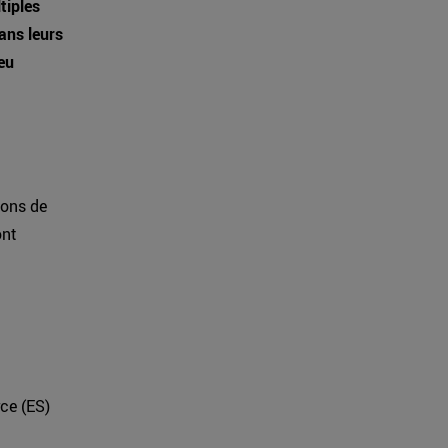
tiples
ans leurs
eu
ions de
ont
ce (ES)