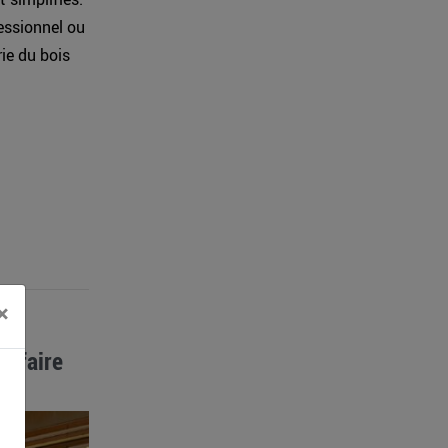
essionnel ou
ie du bois
×
r-faire