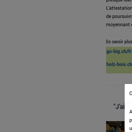
L’attestatio
de poursuivr
moyennant e
En savoir plu
go-big.ch/fr
holz-bois.ch
C
"J’aim
A
p
u