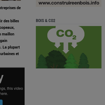
entreprises de
BOIS & CO2
r des billes
 copeaux,
n maillon
egain
s. La plupart
urbaines et