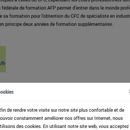
n fédérale de formation AFP permet d’entrer dans le monde prof
e sa formation pour l’obtention du CFC de spécialiste en industr
n principe deux années de formation supplémentaires.
s
/fr
L'INDUSTRIE DU BOIS
ookies
e la combinaison entre la technologie et le savoi
fin de rendre votre visite sur notre site plus confortable et de
traditionnel"
ouvoir constamment améliorer nos offres sur Internet, nous
tilisons des cookies. En utilisant notre site web, vous acceptez