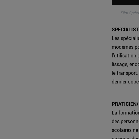
Film Spéci
SPÉCIALIST
Les spéciali
modernes pou
l’utilisatio
lissage, enc
le transport.
dernier cope
PRATICIEN/
La formation
des personne
scolaires ne
presque iden