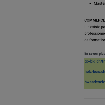
Master
COMMERCE
Il n’existe 
professionne
de formations
En savoir plu
go-big.ch/fr
holz-bois.ch
hwsschweiz