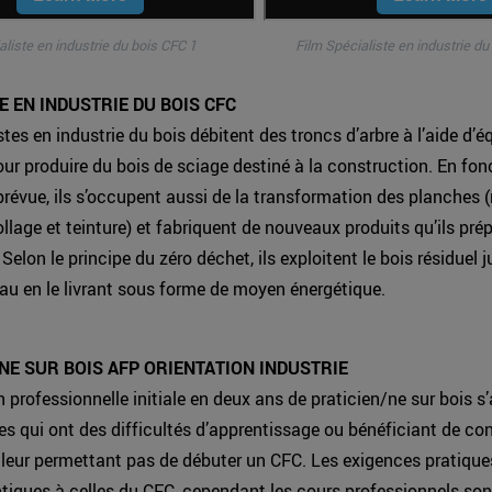
aliste en industrie du bois CFC 1
Film Spécialiste en industrie du
E EN INDUSTRIE DU BOIS CFC
stes en industrie du bois débitent des troncs d’arbre à l’aide d’
r produire du bois de sciage destiné à la construction. En fon
n prévue, ils s’occupent aussi de la transformation des planches 
ollage et teinture) et fabriquent de nouveaux produits qu’ils pré
 Selon le principe du zéro déchet, ils exploitent le bois résiduel 
au en le livrant sous forme de moyen énergétique.
NE SUR BOIS AFP ORIENTATION INDUSTRIE
 professionnelle initiale en deux ans de praticien/ne sur bois s
s qui ont des difficultés d’apprentissage ou bénéficiant de c
 leur permettant pas de débuter un CFC. Les exigences pratique
tiques à celles du CFC, cependant les cours professionnels sont