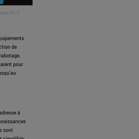
 bois CFC 2
équipements
ction de
(rabotage,
parent pour
jusqu’au
’adresse à
onnaissances
s sont
 simplifiés.