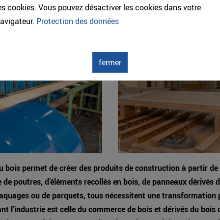
es cookies. Vous pouvez désactiver les cookies dans votre
avigateur.
Protection des données
fermer
du bois permet de créer des produits de construction à partir de
se de poutres, d’éléments recollés en bois, de panneaux dérivés 
aquages ou de parquets, tous nécessitent une transformation p
ant l’industrie est celle du commerce de bois et dérivés du bois 