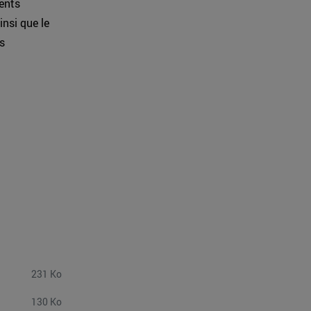
ents
insi que le
s
231 Ko
130 Ko