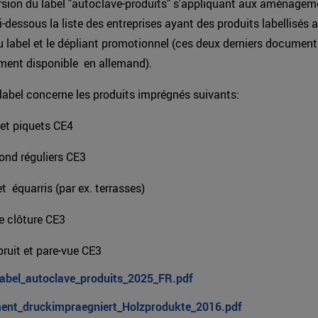
rsion du label "autoclave-produits" s'appliquant aux aménagem
i-dessous la liste des entreprises ayant des produits labellisés a
 label et le dépliant promotionnel (ces deux derniers document
ment disponible en allemand).
abel concerne les produits imprégnés suivants:
 et piquets CE4
rond réguliers CE3
et équarris (par ex. terrasses)
e clôture CE3
bruit et pare-vue CE3
Label_autoclave_produits_2025_FR.pdf
ent_druckimpraegniert_Holzprodukte_2016.pdf