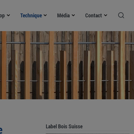
op
Technique
Média
Contact
e
Label Bois Suisse