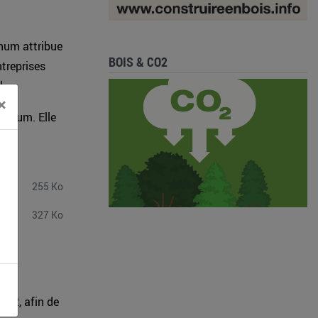
num attribue
BOIS & CO2
treprises
l.
×
Lignum. Elle
ment
255 Ko
327 Ko
012, afin de