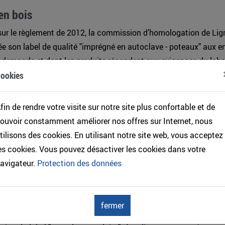
en bois
sur le règlement de 2012, la commission d’homologation de Lig
 son label de qualité "imprégné en autoclave - poteaux" aux en
a demande et dont les produits répondent aux exigences du labe
ookies
s entreprises labellisées est disponible gratuitement auprès de 
nt être téléchargée (voir fichier ci-après). A noter que le règle
fin de rendre votre visite sur notre site plus confortable et de
-après n'est actuellement que disponible en allemand.
ouvoir constamment améliorer nos offres sur Internet, nous
abel_autoclave_poteaux___FR_et_DE.pdf
tilisons des cookies. En utilisant notre site web, vous acceptez
es cookies. Vous pouvez désactiver les cookies dans votre
_Reglement_Holzmasten.pdf
avigateur.
Protection des données
 en bois
fermer
 du label de qualité pour les poteaux de ligne a été adapté fin 2