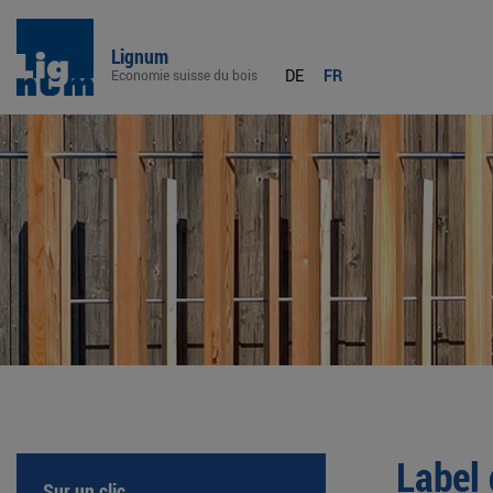
Lignum
DE
FR
Economie suisse du bois
Label 
Sur un clic