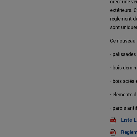
créer une ve
extérieurs. C
règlement du
sont unique
Ce nouveau l
- palissades
- bois demi-
- bois sciés 
- éléments d
- parois anti
Liste_
Reglem