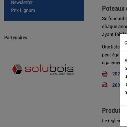
Newsletter
Poteaux 
Prix Lignum
Se fondant 
chaque année
ayant fait l
Partenaires
C
Une liste de
peut égaleme
A
également ci
p
2025-L
u
l
200331
n
Produits
Le règlement