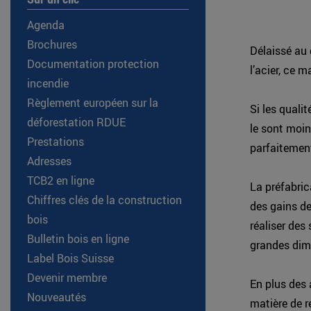
Agenda
Brochures
Délaissé au 
Documentation protection
l’acier, ce 
incendie
Règlement européen sur la
Si les quali
déforestation RDUE
le sont moin
Prestations
parfaitement
Adresses
TCB2 en ligne
La préfabri
Chiffres clés de la construction
des gains de
bois
réaliser des
Bulletin bois en ligne
grandes dime
Label Bois Suisse
Devenir membre
En plus des 
Nouveautés
matière de r