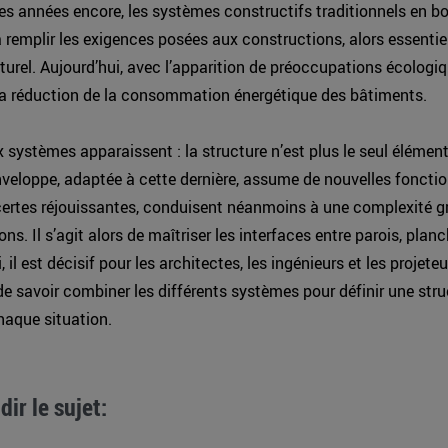
ues années encore, les systèmes constructifs traditionnels en bo
à remplir les exigences posées aux constructions, alors essenti
cturel. Aujourd’hui, avec l’apparition de préoccupations écologiq
la réduction de la consommation énergétique des bâtiments.
systèmes apparaissent : la structure n’est plus le seul élément
enveloppe, adaptée à cette dernière, assume de nouvelles foncti
certes réjouissantes, conduisent néanmoins à une complexité g
ons. Il s’agit alors de maîtriser les interfaces entre parois, planc
i, il est décisif pour les architectes, les ingénieurs et les projeteu
de savoir combiner les différents systèmes pour définir une stru
haque situation.
ir le sujet: