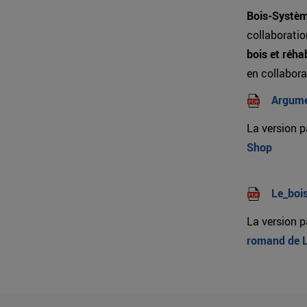
Bois-Systèm
collaborati
bois et réha
en collabor
Argume
La version 
Shop
Le_bois
La version 
romand de 