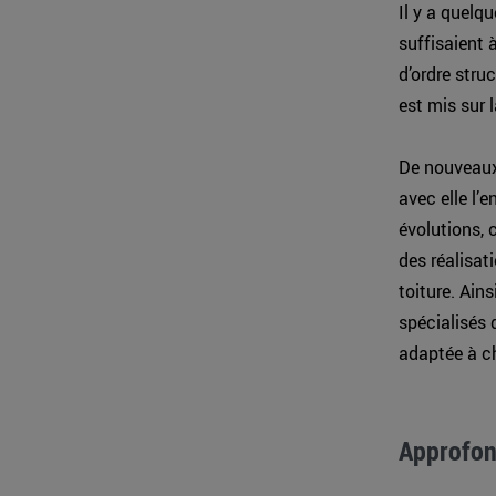
Il y a quelq
suffisaient 
d’ordre stru
est mis sur 
De nouveaux 
avec elle l’
évolutions, 
des réalisati
toiture. Ains
spécialisés 
adaptée à c
Approfond