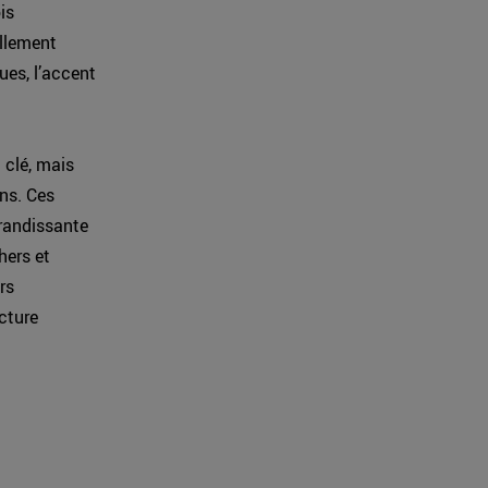
is
ellement
ues, l’accent
 clé, mais
ons. Ces
randissante
hers et
rs
cture