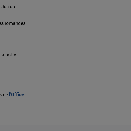
ndes en
res romandes
ia notre
ès de
l'Office