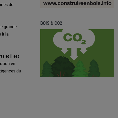
nnes de
BOIS & CO2
ne grande
 à la
s et il est
uction en
xigences du