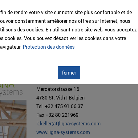
len. Egal, ob es um Umbauten, Anbauten, Dachsanierungen, ein 
fin de rendre votre visite sur notre site plus confortable et de
er sogar eine grosse Industriehalle geht – bei uns sind Sie in 
ouvoir constamment améliorer nos offres sur Internet, nous
tilisons des cookies. En utilisant notre site web, vous acceptez
es cookies. Vous pouvez désactiver les cookies dans votre
e, wie wir Lebensqualität schaffen: Vereinbaren Sie einen Ber
avigateur.
Protection des données
n Sie unsere Ausstellung. Wir freuen uns auf Ihre Visionen!
fermer
LIGNA systems
Mercatorstrasse 16
4780 St. Vith | Belgien
Tel. +32 475 91 06 37
Fax +32 80 221969
k.keller(at)ligna-systems.com
www.ligna-systems.com