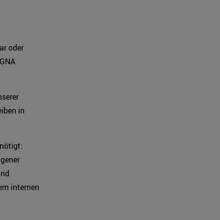
ar oder
LIGNA
nserer
iben in
nötigt:
igener
und
em internen