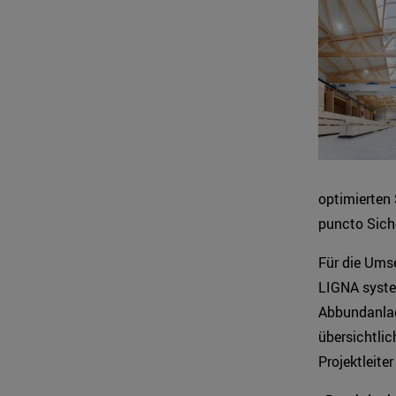
optimierten
puncto Siche
Für die Umse
LIGNA system
Abbundanlage
übersichtlic
Projektleiter