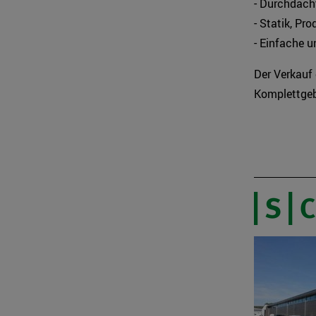
- Durchdac
- Statik, Pr
- Einfache 
Der Verkauf 
Komplettgeb