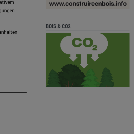
vativem
ngungen.
BOIS & CO2
anhalten.