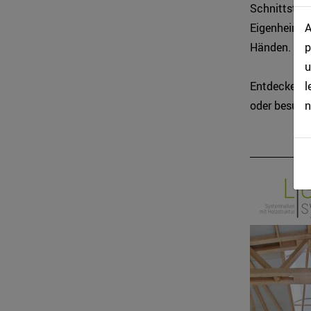
Schnittstel
A
Eigenheim od
p
Händen.
u
l
Entdecken Si
n
oder besuche