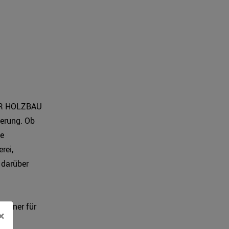
HER HOLZBAU
ierung. Ob
le
rei,
 darüber
artner für
×