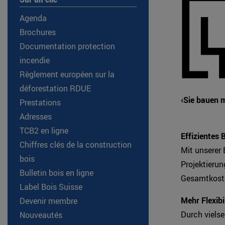
Agenda
Brochures
Documentation protection
incendie
Règlement européen sur la
déforestation RDUE
‹Sie bauen m
Prestations
Adresses
TCB2 en ligne
Effizientes 
Chiffres clés de la construction
Mit unserer 
bois
Projektieru
Bulletin bois en ligne
Gesamtkoste
Label Bois Suisse
Mehr Flexibi
Devenir membre
Durch vielse
Nouveautés