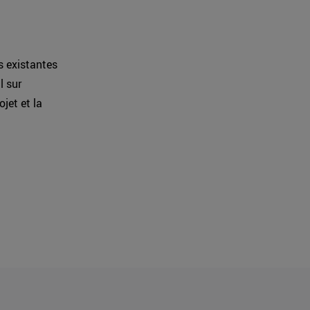
s existantes
l sur
jet et la