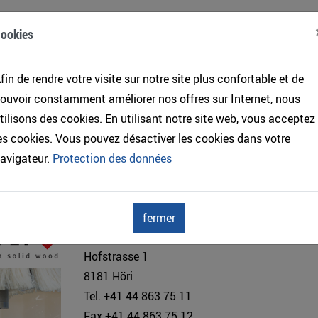
etent.... kämpf
ookies
u
fin de rendre votre visite sur notre site plus confortable et de
ouvoir constamment améliorer nos offres sur Internet, nous
g
tilisons des cookies. En utilisant notre site web, vous acceptez
es cookies. Vous pouvez désactiver les cookies dans votre
avigateur.
Protection des données
fermer
OERTLI Werkzeuge AG
Hofstrasse 1
8181 Höri
Tel. +41 44 863 75 11
Fax +41 44 863 75 12