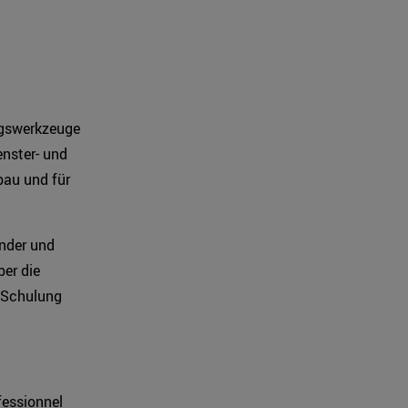
ngswerkzeuge
enster- und
au und für
ender und
er die
 Schulung
fessionnel