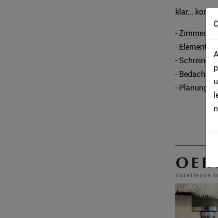
klar... komp
C
- Zimmerei
- Elementba
A
- Schreinerei
p
- Bedachun
u
- Planung
l
n