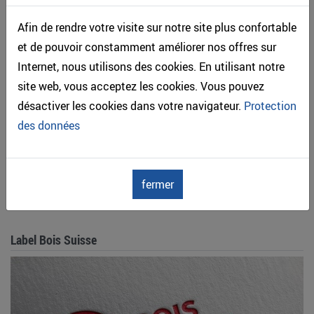
par les pouvoirs publics, reste d'une importance capitale »,
Afin de rendre votre visite sur notre site plus confortable
explique Jakob Stark. Lignum s'engagera donc de toutes
et de pouvoir constamment améliorer nos offres sur
ses forces pour que le plan d'action bois de la
Internet, nous utilisons des cookies. En utilisant notre
Confédération conserve sa capacité d'action.
site web, vous acceptez les cookies. Vous pouvez
250130_Communique_Lignum_Prise_Position_allege
désactiver les cookies dans votre navigateur.
Protection
ment_finances_federales.pdf
des données
Partager l'article
Retour
fermer
Label Bois Suisse