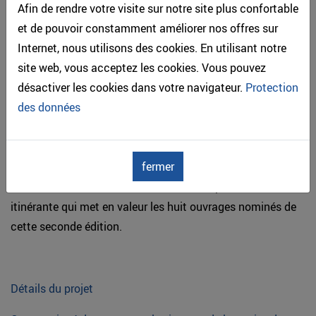
Afin de rendre votre visite sur notre site plus confortable
et de pouvoir constamment améliorer nos offres sur
Conformément aux statuts du Prix International
Internet, nous utilisons des cookies. En utilisant notre
Architecture Bois, les revues spécialisées qui constituent
site web, vous acceptez les cookies. Vous pouvez
le jury (Bulletin bois - Lignum, Wood Design & Building
désactiver les cookies dans votre navigateur.
Protection
Magazine, Séquences Bois, PUU, Mikado et Trä!)
des données
s’engagent à publier cet ouvrage dans le courant de
l’année, contribuant ainsi à son rayonnement international,
en complément de la présentation qui a été faite le jeudi
fermer
soir dans le cadre de l’assemblée plénière du Forum
International Bois Construction et de l’exposition
itinérante qui met en valeur les huit ouvrages nominés de
cette seconde édition.
Détails du projet