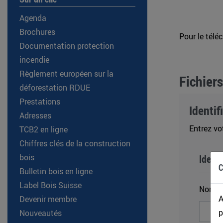
Agenda
Brochures
Pour le télé
Documentation protection
incendie
Règlement européen sur la
Fichiers
déforestation RDUE
Prestations
Identif
Adresses
Entrez vo
TCB2 en ligne
Chiffres clés de la construction
bois
Identi
C
Bulletin bois en ligne
Label Bois Suisse
Nom d'
A
Devenir membre
p
Nouveautés