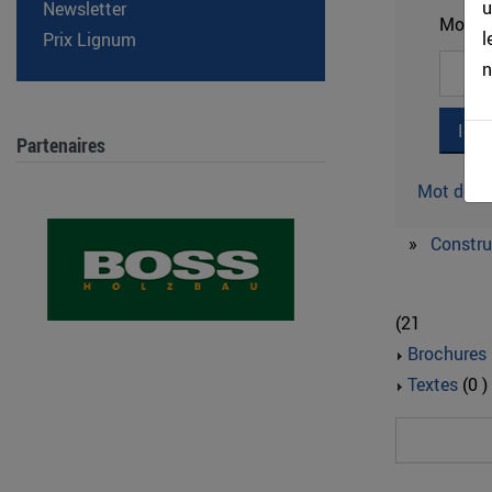
u
Newsletter
Mot de
l
Prix Lignum
n
Partenaires
Mot de pa
»
Constru
(21
Brochures
Textes
(0 )