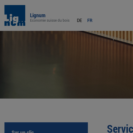
Lignum
DE
FR
Economie suisse du bois
Servic
Sur un clic