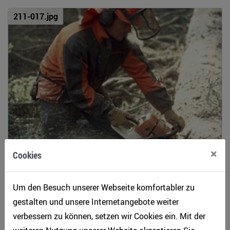
211-017.jpg
×
Cookies
Um den Besuch unserer Webseite komfortabler zu
Mehr Infos
Download
gestalten und unsere Internetangebote weiter
verbessern zu können, setzen wir Cookies ein. Mit der
211-018.jpg