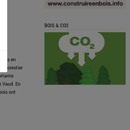
BOIS & CO2
 bois en
ur forestier
ortante
um Vaud. En
 bois ont