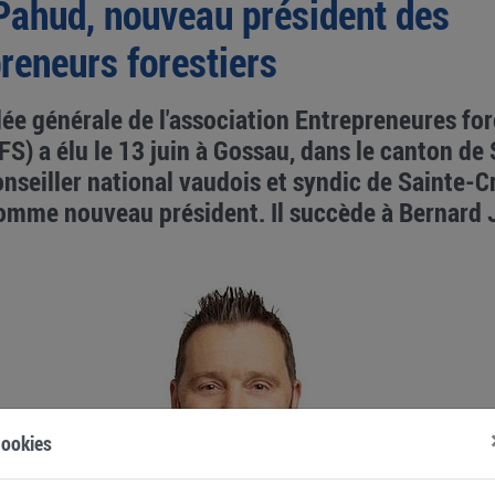
Pahud, nouveau président des
reneurs forestiers
ée générale de l'association Entrepreneures for
FS) a élu le 13 juin à Gossau, dans le canton de 
conseiller national vaudois et syndic de Sainte-C
omme nouveau président. Il succède à Bernard
ookies