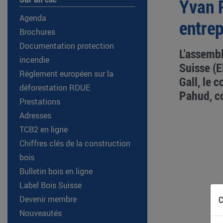
Yvan 
Agenda
entrep
Brochures
Documentation protection
L'assembl
incendie
Suisse (E
Règlement européen sur la
Gall, le 
déforestation RDUE
Pahud, c
Prestations
Adresses
TCB2 en ligne
Chiffres clés de la construction
bois
Bulletin bois en ligne
Label Bois Suisse
C
Devenir membre
Nouveautés