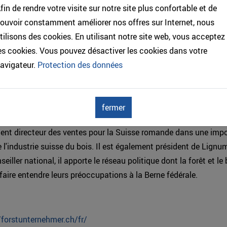
fin de rendre votre visite sur notre site plus confortable et de
ouvoir constamment améliorer nos offres sur Internet, nous
tilisons des cookies. En utilisant notre site web, vous acceptez
es cookies. Vous pouvez désactiver les cookies dans votre
avigateur.
Protection des données
ment.ch
st professionnellement encré dans l'économie forestière et du
fermer
harpentier et forestier-bûcheron de formation, ancien entreprene
ent directeur des ventes pour la Suisse romande dans une imp
e l'industrie suisse du bois. Il est également président de Lign
eiller national, il apporte le réseau politique dont la forêt et le
faire entendre leurs préoccupations à la Berne fédérale.
/forstunternehmer.ch/fr/