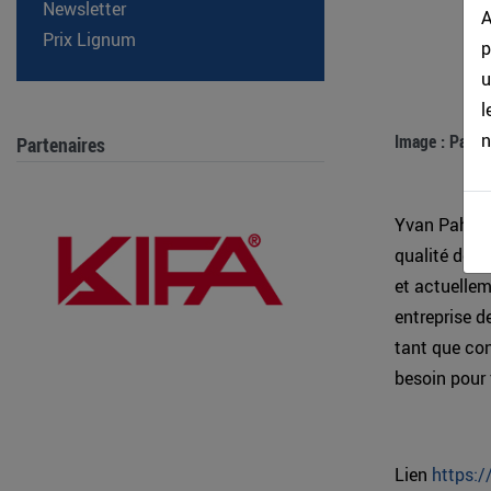
Newsletter
A
Prix Lignum
p
u
l
n
Image : Parle
Partenaires
Yvan Pahud e
qualité de c
et actuellem
entreprise d
tant que cons
besoin pour 
Lien
https:/