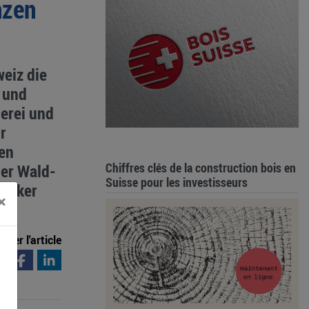
nzen
eiz die
e und
erei und
r
len
Chiffres clés de la construction bois en
der Wald-
Suisse pour les investisseurs
tarker
×
ager l'article