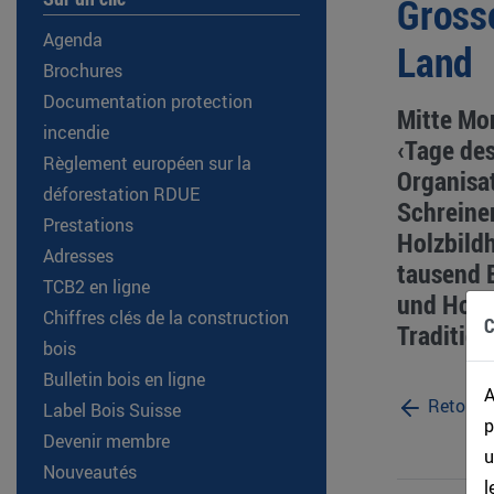
Grosse
Agenda
Land
Brochures
Documentation protection
Mitte Mo
incendie
‹Tage des
Règlement européen sur la
Organisa
déforestation RDUE
Schreiner
Prestations
Holzbildh
Adresses
tausend B
TCB2 en ligne
und Holzw
Chiffres clés de la construction
C
Tradition
bois
Bulletin bois en ligne
A
Retour
Label Bois Suisse
p
Devenir membre
u
Nouveautés
l