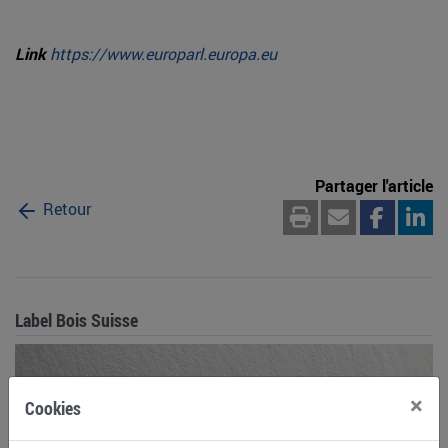
Link
https://www.europarl.europa.eu
Partager l'article
Retour
Label Bois Suisse
×
Cookies