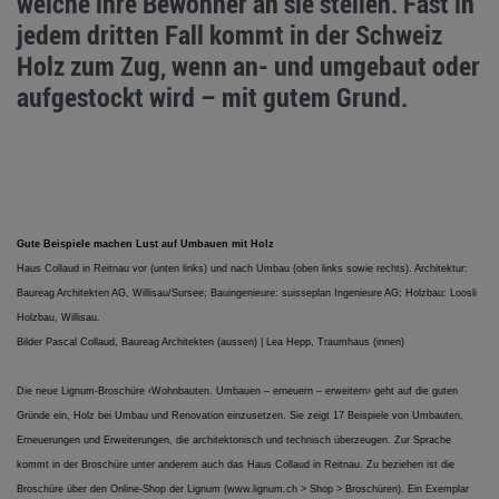
welche ihre Bewohner an sie stellen. Fast in
jedem dritten Fall kommt in der Schweiz
Holz zum Zug, wenn an- und umgebaut oder
aufgestockt wird – mit gutem Grund.
Gute Beispiele machen Lust auf Umbauen mit Holz
Haus Collaud in Reitnau vor (unten links) und nach Umbau (oben links sowie rechts). Architektur:
Baureag Architekten AG, Willisau/Sursee; Bauingenieure: suisseplan Ingenieure AG; Holzbau: Loosli
Holzbau, Willisau.
Bilder Pascal Collaud, Baureag Architekten (aussen) | Lea Hepp, Traumhaus (innen)
Die neue Lignum-Broschüre ‹Wohnbauten. Umbauen – erneuern – erweitern› geht auf die guten
Gründe ein, Holz bei Umbau und Renovation einzusetzen. Sie zeigt 17 Beispiele von Umbauten,
Erneuerungen und Erweiterungen, die architektonisch und technisch überzeugen. Zur Sprache
kommt in der Broschüre unter anderem auch das Haus Collaud in Reitnau. Zu beziehen ist die
Broschüre über den Online-Shop der Lignum (www.lignum.ch > Shop > Broschüren). Ein Exemplar