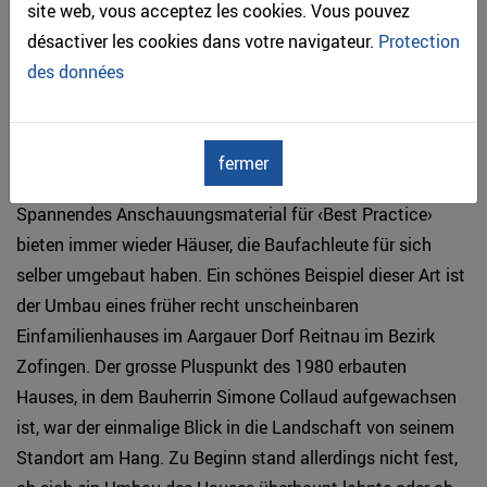
site web, vous acceptez les cookies. Vous pouvez
Gold wert.
désactiver les cookies dans votre navigateur.
Protection
des données
Holz-Bijou im Suhrental
fermer
Spannendes Anschauungsmaterial für ‹Best Practice›
bieten immer wieder Häuser, die Baufachleute für sich
selber umgebaut haben. Ein schönes Beispiel dieser Art ist
der Umbau eines früher recht unscheinbaren
Einfamilienhauses im Aargauer Dorf Reitnau im Bezirk
Zofingen. Der grosse Pluspunkt des 1980 erbauten
Hauses, in dem Bauherrin Simone Collaud aufgewachsen
ist, war der einmalige Blick in die Landschaft von seinem
Standort am Hang. Zu Beginn stand allerdings nicht fest,