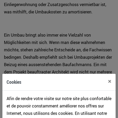
Einliegerwohnung oder Zusatzgeschoss vermietbar ist,
was mithilft, die Umbaukosten zu amortisieren.
Ein Umbau bringt also immer eine Vielzahl von
Möglichkeiten mit sich. Wenn man diese wahrnehmen
möchte, stehen zahlreiche Entscheide an, die Fachwissen
bedingen. Deshalb empfiehlt sich bei Umbauprojekten der
Beizug eines aussenstehenden Baufachmanns. Ein mit
dem Projekt beauftragter Architekt wird nicht nur mehrere
Raumvarianten erarbeiten, sondern gleichzeitig auch
×
Cookies
unterschiedliche Nutzungen prüfen, um den Wert der
Liegenschaft zu steigern und die Umbaukosten
Afin de rendre votre visite sur notre site plus confortable
mitzufinanzieren. Ein klares Konzept erleichtert in jedem
et de pouvoir constamment améliorer nos offres sur
Fall die Entscheidungsfindung und hilft, die Kosten im
Internet, nous utilisons des cookies. En utilisant notre
Griff zu behalten. Der Rat erfahrener Fachleute ist dabei