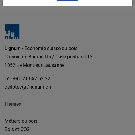
Lignum
- Economie suisse du bois
Chemin de Budron H6 / Case postale 113
1052 Le Mont-sur-Lausanne
Tél. +41 21 652 62 22
cedotec(at)lignum.ch
Thèmes
Métiers du bois
Bois et CO2