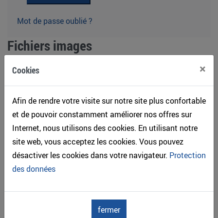
Mot de passe oublié ?
Fichiers images
»
Facades
×
Cookies
(80
Afin de rendre votre visite sur notre site plus confortable
A_couvrant_colore
(28 )
et de pouvoir constamment améliorer nos offres sur
B_teinte
(7 )
Internet, nous utilisons des cookies. En utilisant notre
C_traitement_non_filmoge
(31 )
site web, vous acceptez les cookies. Vous pouvez
D_non_traite
(14 )
désactiver les cookies dans votre navigateur.
Protection
des données
fermer