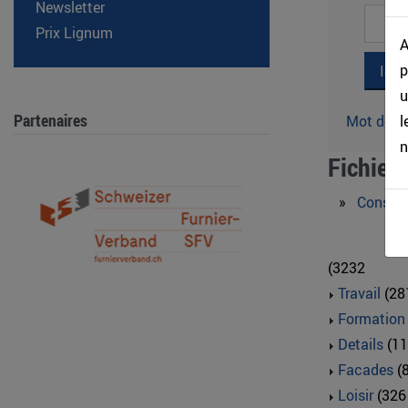
Newsletter
Prix Lignum
A
p
u
Partenaires
l
Mot de pa
n
Fichier
»
Constru
(3232
Travail
(28
Formatio
Details
(11
Facades
(
Loisir
(326 