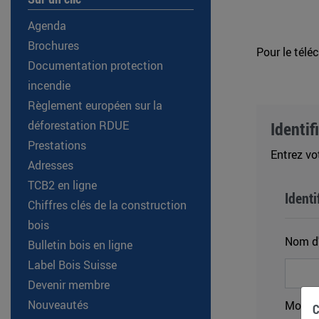
Agenda
Brochures
Pour le télé
Documentation protection
incendie
Règlement européen sur la
déforestation RDUE
Identif
Prestations
Entrez vo
Adresses
TCB2 en ligne
Identi
Chiffres clés de la construction
bois
Nom d'
Bulletin bois en ligne
Label Bois Suisse
Devenir membre
Nouveautés
Mot de
C